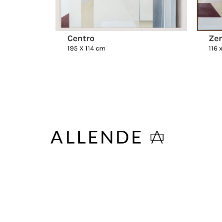
Centro
Zen
195 X 114 cm
116 